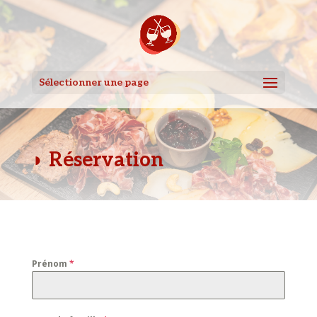
Sélectionner une page
◗ Réservation
Prénom
*