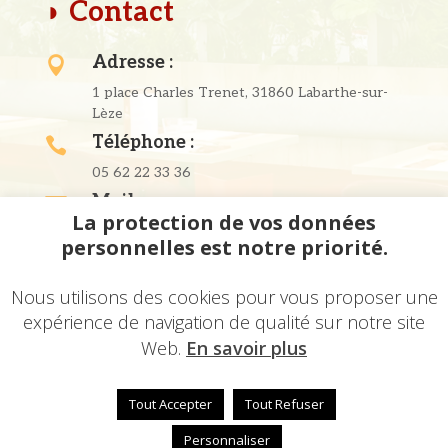
◗ Contact
Adresse :

1 place Charles Trenet, 31860 Labarthe-sur-
Lèze
Téléphone :

05 62 22 33 36
Mail :

La protection de vos données
oguitouquet@gmail.com
personnelles est notre priorité.
Siret :
h
97917798700018
Nous utilisons des cookies pour vous proposer une
expérience de navigation de qualité sur notre site
Web.
En savoir plus
Tout Accepter
Tout Refuser
© 2024 – Une
réalisation
EDConcept24.fr
–
Mentions
légales
Personnaliser