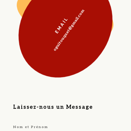
oguitouquet@gmail.com
EMAIL
Laissez-nous un Message