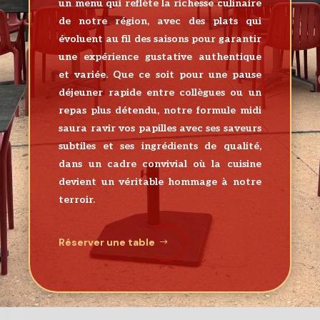
un menu qui reflète la richesse culinaire
de notre région, avec des plats qui
évoluent au fil des saisons pour garantir
une expérience gustative authentique
et variée. Que ce soit pour une pause
déjeuner rapide entre collègues ou un
repas plus détendu, notre formule midi
saura ravir vos papilles avec ses saveurs
subtiles et ses ingrédients de qualité,
dans un cadre convivial où la cuisine
devient un véritable hommage à notre
terroir.
Réserver une table